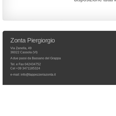
Zonta Piergiorgio
Via Zanella, 49
36022 Cassola (VI)
A due passi da Bassano del Grappa
Tel. e Fax 042434752
Cel +39 3471185324
e-mail: info@tappezzeriazonta.it