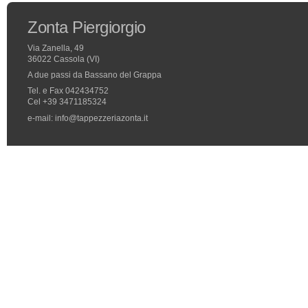
Zonta Piergiorgio
Via Zanella, 49
36022 Cassola (VI)
A due passi da Bassano del Grappa
Tel. e Fax 042434752
Cel +39 3471185324
e-mail: info@tappezzeriazonta.it