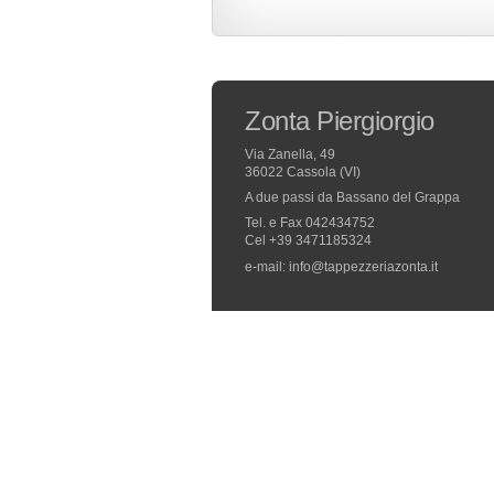
Zonta Piergiorgio
Via Zanella, 49
36022 Cassola (VI)
A due passi da Bassano del Grappa
Tel. e Fax 042434752
Cel +39 3471185324
e-mail: info@tappezzeriazonta.it